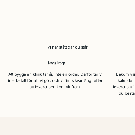
Vi har sett ett återkommande mönster i marknaden där trygghet
och tillit ofta förbises. Vi tog fram Milennia Shop® för att hjälpa
dem som söker efter en säker och långsiktig lösning att investera i
de mest efterfrågade produkterna inom skönhet.
Långsiktigt
Att bygga en klinik tar år, inte en order. Därför tar vi
Bakom var
inte betalt för allt vi gör, och vi finns kvar långt efter
kalender 
att leveransen kommit fram.
leverans utif
du bestäl