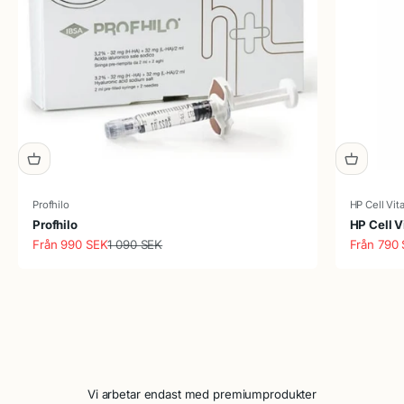
Profhilo
HP Cell Vit
Profhilo
HP Cell V
REA-pris
Pris
REA-pris
Från 990 SEK
1 090 SEK
Från 790
Vi arbetar endast med premiumprodukter