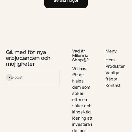
Se alla frågor
Gå med för nya
Vad är
Meny
Milennia
erbjudanden och
Hem
Shop®?
möjligheter
Produkter
Vi finns
Vanliga
för att
Prenumerera
E-post
frågor
hjälpa
Kontakt
dem som
söker
efter en
säker och
långsiktig
lösning att
investera i
de mest